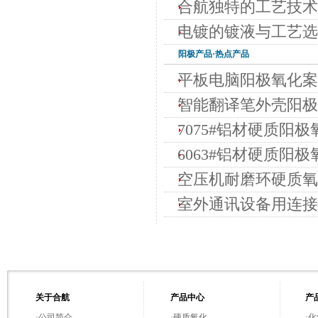
合航独特的工艺技术
电镀的镀液与工艺选
阳极
产品·热点产品
平板电脑阳极氧化案
智能翻译笔外壳阳极
7075#铝材硬质阳极
6063#铝材硬质阳极
空压机耐磨环硬质氧化
室外通讯设备用连接
关于合航
产品中心
产
·
公司简介
·
硬质氧化
·
化