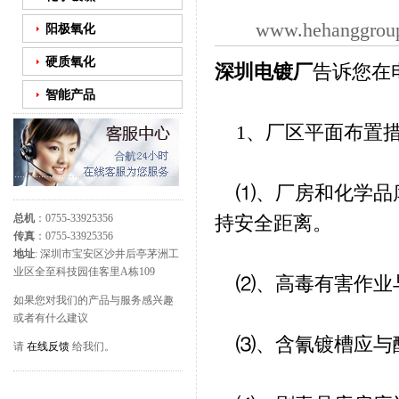
www.hehanggrou
阳极氧化
硬质氧化
深圳电镀厂
告诉您在
智能产品
1、厂区平面布置
⑴、厂房和化学品库
持安全距离。
总机
：0755-33925356
传真
：0755-33925356
地址
: 深圳市宝安区沙井后亭茅洲工
业区全至科技园佳客里A栋109
⑵、高毒有害作业
如果您对我们的产品与服务感兴趣
或者有什么建议
⑶、含氰镀槽应与酸
请
在线反馈
给我们。